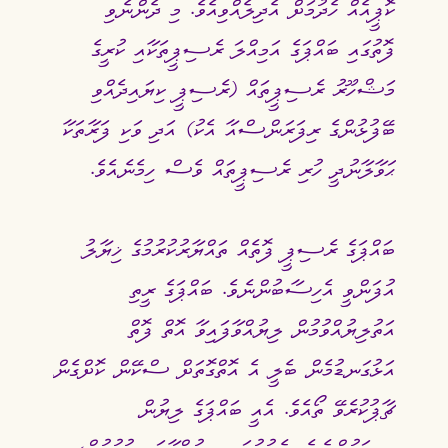
ކޮޕީއެއް ހެދުމަށް އެދިލެއްވިއެވެ. މި ދެންނެވި 
ފޮތުގައި ބައްޕަގެ އަމިއްލަ ރެސިޕީތަކާއި ކުރީގެ 
މަޝްހޫރު ރެސިޕީތައް (ރެސިޕީ ކިޔައިދެއްވި 
ބޭފުޅުންގެ ރިފަރަންސްއާ އެކު) އަދި ވަކި ފަރާތަކާ 
ޙަވާލާނުދީ ހުރި ރެސިޕީތައް ވެސް ހިމެނެއެވެ.
ބައްޕަގެ ރެސިޕީ ފޮތެއް ތައްޔާރުކުރުމުގެ ޚިޔާލު 
އުފަންވީ އެހިސާބުންނެވެ. ބައްޕަގެ ރީތި 
އަތުލިޔުއްވުމުން ލިޔުއްވާފައިވާ އޮތް ފޮތް 
އަޅުގަނޑުމެން ބެލީ އެ އޮތްގޮތަށް ސްކޭން ކޮށްގެން 
ޗާޕުކުރެވޭ ތޯއެވެ. އެއީ ބައްޕަގެ ލިޔުން 