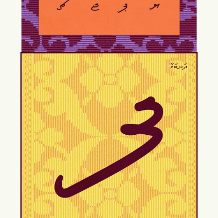
ހޭދަކުރައްވައެވެ. ނަމަވެސް އަޅުގަނޑުމެން 23 
ކުދިންގެ ތެރެއިން އަޅުގަނޑުމެންގެ އެންމެ ހަގު 
ކޮއްކޮ، ޢަބްދުލް މުހީތު ("ބޮބީ") ނިޔާވުމަށްފަހު، 
ބައްޕަގެ ދިރިއުޅުމަށް އައި ހިތާމައާއި މޮޅިވެރިކަމުގެ 
ސަބަބުން، ބައްޕަ ވަރަށް ބޮޑަށް މާޔޫސްވެ 
ބަލިވެ، މި ފަންނާ ދުރުހެލިވިއެވެ.
ލޫޕްކްރާފްޓްގެ "ރާއްޖެޓައިޕް"ގެ މަސައްކަތް 
އޮންލައިން ޕްލެޓްފޯރމްތަކުން ފެނުމުން 
ލޫޕްކްރާފްޓްއާއި ބައްދަލުކޮށް ބައްޕަގެ އަތުލިޔުން 
ހިއްސާކުރީމެވެ. ލޫޕްކްރާފްޓުން އަޅުގަނޑުމެންގެ މި 