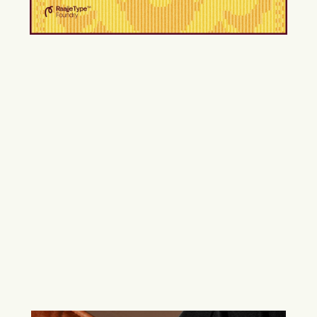
މަސައްކަތް ކުރިއަށް ގެންދިއުމުގެ ޝައުޤުވެރިކަން 
ފައުޅުކުރިއެވެ. "ދަނބުމާ" ފޮންޓު ވުޖޫދު ކުރެވޭއިރު 
އަޅުގަނޑުމެންގެ ލޯބިވާ ބައްޕަ ވަނީ މި ދުނިޔެ 
ދޫކުރައްވާފައެވެ. އަދި މި ޚިޔާލު ބައްޕައާއި 
ހިއްސާކުރެވޭ ގޮތެއްވެސް ވެފައެއް ނެތެވެ.  
އެހެންނަމަވެސް ބައްޕަގެ މި ޝައުޤުގެ ހަނދާން 
އައު ކުރުމަށްޓަކައި "ލޫޕްކްރާފްޓް" އިން ކޮށްދެއްވި 
ފުރިހަމަ އަގުހުރި މަސައްކަތް ޝުކުރުވެރިކަމާ އެކު 
ޢާއިލާއިން ފާހަގަކުރަމެވެ. އަދި "ލޫޕްކްރާފްޓް"ގެ 
އެހީއާއެކު ބައްޕަގެ މި ހުވަފެނުގައި 
ކުލަޖައްސާލަދެވޭތޯ އަޅުގަނޑުމެން މި ދަނީ 