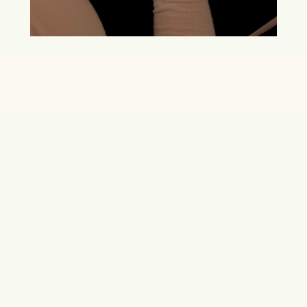
އޮގަސްޓު 2025) ގައެވެ. 
ބައްޕައާއި ބޮބީއަށް ސުވަރުގޭގެ ދާއިމީ ނިޢުމަތް 
މިންވަރު ކުރައްވާށިއެވެ. އާމީން.
-
ދަނބުމާ ފެމިލީ