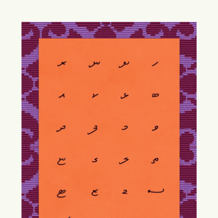
ބައްޕަގެ ރީތިކޮށް ލިޔުމުގެ މި ޝައުގާއެކު އެކިއެކި 
ލިޔުންތައް ނަކަލުކޮށް ބައްޕަ އަމިއްލައަށް 
ލިޔުއްވާފައި އެތަކެއް ލިޔުންތައް ހުރިއިރު އެންމެ 
އިސްކަމެއް ދެއްވާފައިވަނީ "ދީނީ" ލިޔުން ނަކަލު 
ކުރެއްވުމަށެވެ.
އަޅުގަނޑުމެންގެ ބައްޕަ މި ދުނިޔެ ދޫކުރެއްވި އިރު 
އަނބިކަނބަލެއްގެ ގޮތުގައި އިންނެވި ޢިނާޔާ އަޙްމަދު 
ފާހަގަ ކުރާ ގޮތުގައި ކޮންމެ ދުވަހަކު ވެސް 
ކޮންމެވެސް ވަގުތެއް ބައްޕަ އެއްޗެއް ލިޔުއްވުމުގައި 