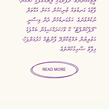
ރީތިކަމުންނެވެ. ދެފުށުގައި ލިޔުއްވާފައި ހުރުމުން، 
ފޮތުގެ ގަނޑުތައް ތުނިކަމުން އެކަން އެގޮތަށް 
ނުކުރެވުނެވެ. އަޅުގަނޑުމެން ދެން ވިސްނީ 
"ލޫޕްކުރާފްޓް" އާ ވާހަކަދައްކައިގެން ބައްޕަގެ 
އަތުލިޔުން ރަމްޒުކޮށްދޭ ފޮންޓެއް ހެދުމަށްފަހު، 
މިފޮތް ޝާޢިއުކުރާށެވެ.
ބައްޕަ އެދިލައްވާފައިވަނީ މިފޮތުން އެއްވެސް މާލީ 
READ MORE
މަންފާއެއް ބައްޕަގެ އެއްވެސް ކުއްޖަކު ނުހޯދުމަށެވެ. 
ނަމަވެސް ފޮތް ޗާޕުކޮށްގެން ވިއްކަނީ ނަމަ، އެ 
ލިބޭ ފައިދާއެއް ޞަދަޤާތްކުރަން ބައްޕަ 
އެދިލެއްވިއެވެ. 