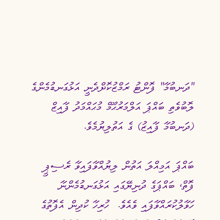
"ދަނބުމާ" ފޮންޓު ރަމްޒުކޮށްދެނީ އަޅުގަނޑުމެންގެ 
ލޮބުވެތި ބައްޕަ އަލްމަރުޙޫމް މުޙައްމަދު ފާއިޒް 
(ދަނބުމާ ފާއިޒު) ގެ އަތުލިޔުމެވެ. 
ބައްޕަ އަމިއްލަ އަތުން ލިޔުއްވާފައިވާ ރެސިޕީ 
ފޮތް، ބައްޕަގެ ދުނިޔޭގައި އަޅުގަނޑުމެންނާ 
ހަވާލުކުރައްވާފައި ވެއެވެ.  ހުރިހާ ކުދިން އެފޮތުގެ 