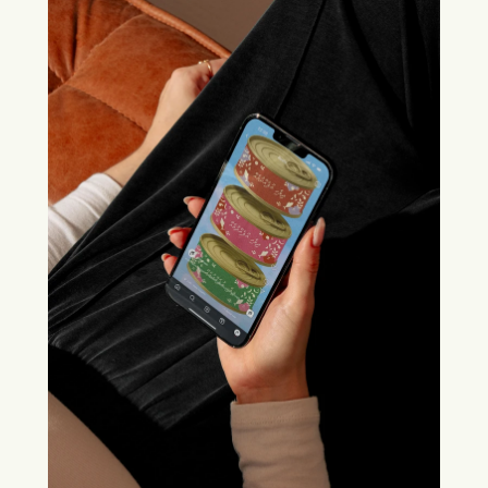
މަސައްކަތް ކުރަމުންނެވެ.
"ލޫޕްކްރާފްޓް" އިން ފަރުމާކޮށްދެއްވާފައިވާ މި 
ހިތްގައިމު ފޮންޓް ބޭނުންކޮށްގެން، ބައްޕަގެ 
ކައްކާފޮތެއް މާތްﷲގެ އިރާދަފުޅާއެކު 
ކިޔުންތެރިންނާއި ހަމައަށް ގެނެސްދޭނަމެވެ. 
"ދަނބުމާ" ފޮންޓް މި ތަޚުޞީސް ކުރަނީ 
އަޅުގަނޑުމެންގެ ލޯބިވާ ބައްޕަ ދަނބުމާ ފާއިޒަށެވެ. 
އަދި އަޅުގަނޑުމެންގެ ލޯބިވާ ކޮއްކޮ ޢަބްދުލް މުހީތު 
(ބޮބީ)ގެ ހަނދާން އާކުރުމުގެ ގޮތުން މި ފޮންޓު 
ލޯންޗުކުރެވިގެން މި ދަނީ ބޮބީގެ އުފަންދުވަހު (10 